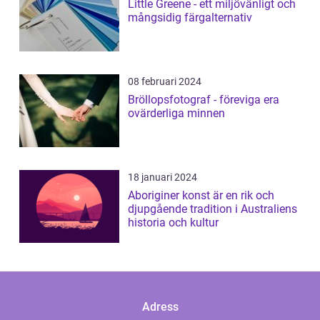
Little Greene - ett miljövänligt och
mångsidig färgalternativ
08 februari 2024
Bröllopsfotograf - föreviga era
ovärderliga minnen
18 januari 2024
Aboriginer konst är en rik och
djupgående tradition i Australiens
historia och kultur
Adress