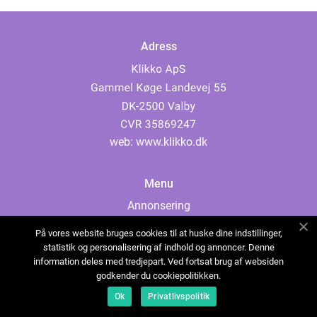
Adress
web:
www.klikko.dk
Menu
Annonsering
Om oss
På vores website bruges cookies til at huske dine indstillinger,
Cookies
statistik og personalisering af indhold og annoncer. Denne
information deles med tredjepart. Ved fortsat brug af websiden
Kontakta oss
godkender du cookiepolitikken.
Sitemap
Ok
Privatlivspolitik