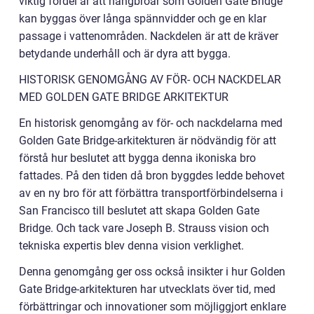
viktig fördel är att hängbroar som Golden Gate Bridge
kan byggas över långa spännvidder och ge en klar
passage i vattenområden. Nackdelen är att de kräver
betydande underhåll och är dyra att bygga.
HISTORISK GENOMGÅNG AV FÖR- OCH NACKDELAR
MED GOLDEN GATE BRIDGE ARKITEKTUR
En historisk genomgång av för- och nackdelarna med
Golden Gate Bridge-arkitekturen är nödvändig för att
förstå hur beslutet att bygga denna ikoniska bro
fattades. På den tiden då bron byggdes ledde behovet
av en ny bro för att förbättra transportförbindelserna i
San Francisco till beslutet att skapa Golden Gate
Bridge. Och tack vare Joseph B. Strauss vision och
tekniska expertis blev denna vision verklighet.
Denna genomgång ger oss också insikter i hur Golden
Gate Bridge-arkitekturen har utvecklats över tid, med
förbättringar och innovationer som möjliggjort enklare