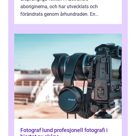
aboriginerna, och har utvecklats och
förändrats genom århundraden. En
övergripande, grundlig översikt över
”aborig...
Fotograf lund profesjonell fotografi i