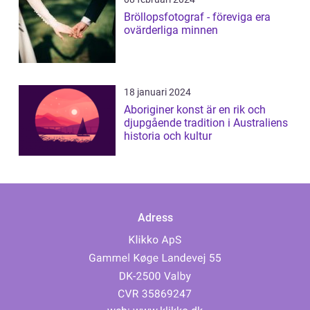
Bröllopsfotograf - föreviga era
ovärderliga minnen
18 januari 2024
Aboriginer konst är en rik och
djupgående tradition i Australiens
historia och kultur
Adress