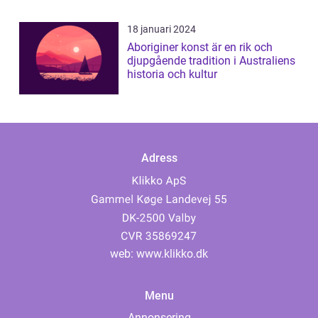
18 januari 2024
Aboriginer konst är en rik och
djupgående tradition i Australiens
historia och kultur
Adress
web:
www.klikko.dk
Menu
Annonsering