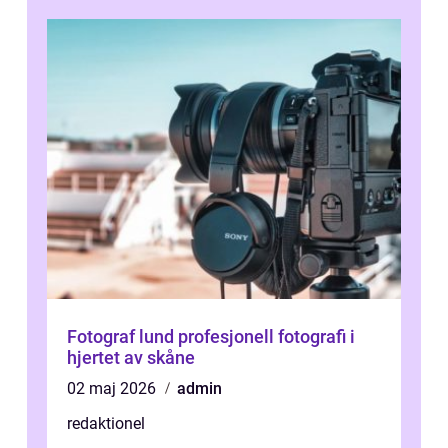
”aborig...
Fotograf lund profesjonell fotografi i
hjertet av skåne
02 maj 2026
admin
redaktionel