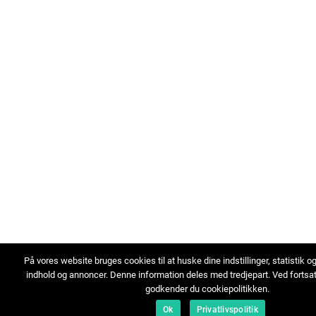
På vores website bruges cookies til at huske dine indstillinger, statistik o
indhold og annoncer. Denne information deles med tredjepart. Ved fortsa
godkender du cookiepolitikken.
Ok
Privatlivspolitik