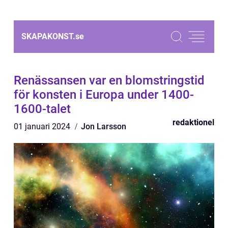
SKAPAKONST.
se
Renässansen var en blomstringstid
för konsten i Europa under 1400-
1600-talet
redaktionel
01 januari 2024
Jon Larsson