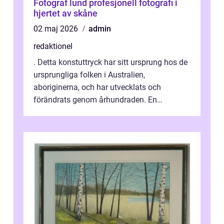
Fotograf lund profesjonell fotografi i
hjertet av skåne
02 maj 2026
admin
redaktionel
. Detta konstuttryck har sitt ursprung hos de
ursprungliga folken i Australien,
aboriginerna, och har utvecklats och
förändrats genom århundraden. En
övergripande, grundlig översikt över
”aborig...