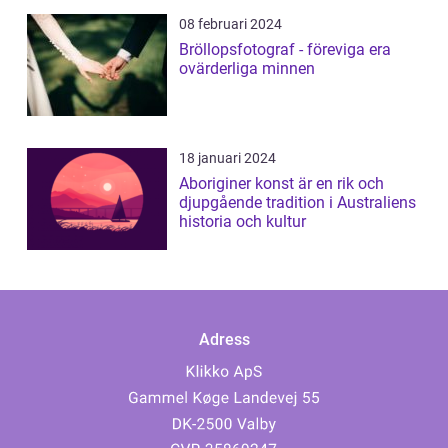
08 februari 2024
Bröllopsfotograf - föreviga era
ovärderliga minnen
18 januari 2024
Aboriginer konst är en rik och
djupgående tradition i Australiens
historia och kultur
Adress