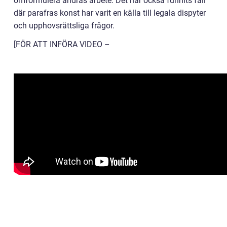
omformulera andras arbete. Det har också funnits fall
där parafras konst har varit en källa till legala dispyter
och upphovsrättsliga frågor.
[FÖR ATT INFÖRA VIDEO –