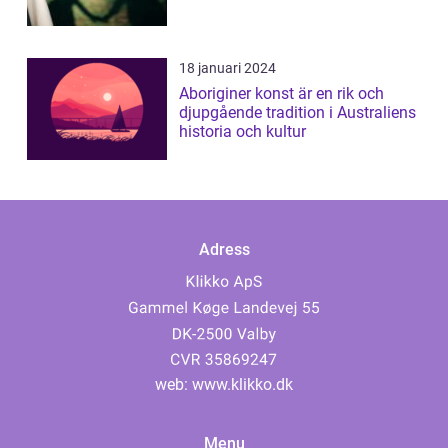
18 januari 2024
Aboriginer konst är en rik och
djupgående tradition i Australiens
historia och kultur
Adress
web:
www.klikko.dk
Menu