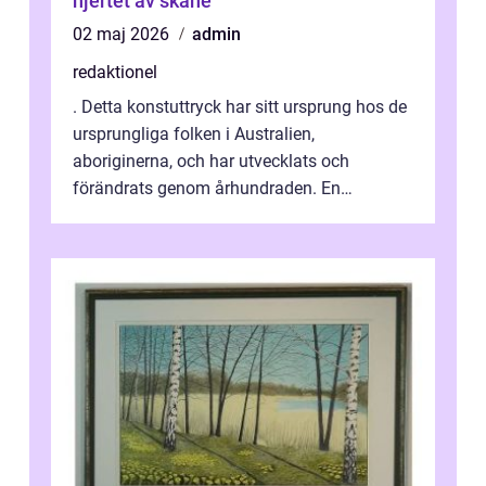
hjertet av skåne
02 maj 2026
admin
redaktionel
. Detta konstuttryck har sitt ursprung hos de
ursprungliga folken i Australien,
aboriginerna, och har utvecklats och
förändrats genom århundraden. En
övergripande, grundlig översikt över
”aborig...