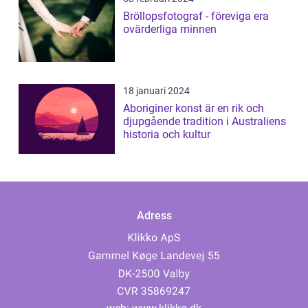
Bröllopsfotograf - föreviga era
ovärderliga minnen
18 januari 2024
Aboriginer konst är en rik och
djupgående tradition i Australiens
historia och kultur
Adress