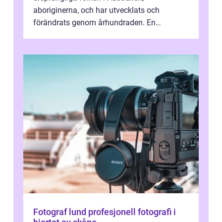
aboriginerna, och har utvecklats och
förändrats genom århundraden. En
övergripande, grundlig översikt över
”aborig...
Fotograf lund profesjonell fotografi i