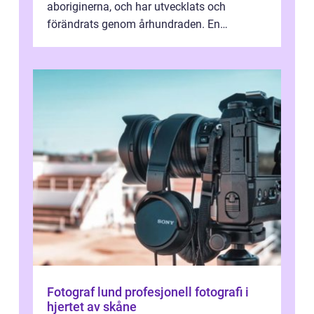
aboriginerna, och har utvecklats och
förändrats genom århundraden. En
övergripande, grundlig översikt över
”aborig...
Fotograf lund profesjonell fotografi i
hjertet av skåne