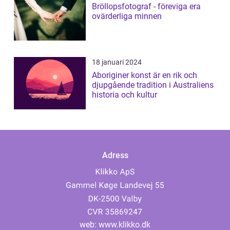
Bröllopsfotograf - föreviga era
ovärderliga minnen
18 januari 2024
Aboriginer konst är en rik och
djupgående tradition i Australiens
historia och kultur
Adress
web:
www.klikko.dk