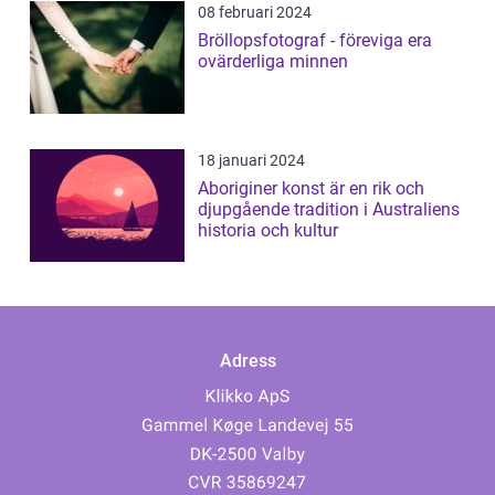
08 februari 2024
Bröllopsfotograf - föreviga era
ovärderliga minnen
18 januari 2024
Aboriginer konst är en rik och
djupgående tradition i Australiens
historia och kultur
Adress