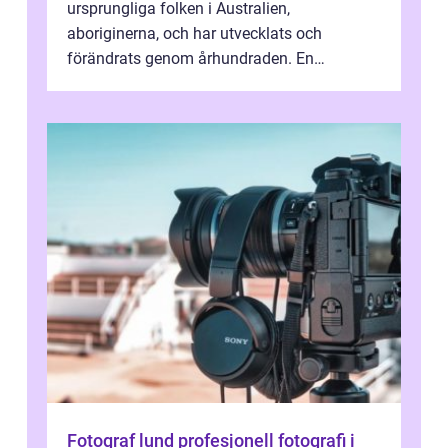
ursprungliga folken i Australien,
aboriginerna, och har utvecklats och
förändrats genom århundraden. En
övergripande, grundlig översikt över
”aborig...
Fotograf lund profesjonell fotografi i