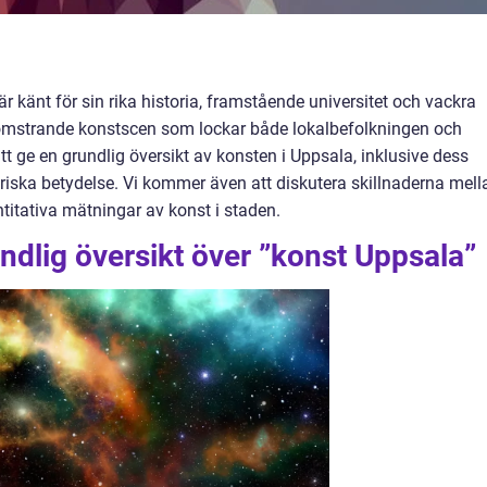
 är känt för sin rika historia, framstående universitet och vackra
blomstrande konstscen som lockar både lokalbefolkningen och
tt ge en grundlig översikt av konsten i Uppsala, inklusive dess
toriska betydelse. Vi kommer även att diskutera skillnaderna mell
titativa mätningar av konst i staden.
ndlig översikt över ”konst Uppsala”