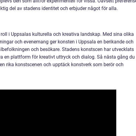
evs den som alltför experimentell för vissa. Oavsett preferens
ktig del av stadens identitet och erbjuder något för alla.
 roll i Uppsalas kulturella och kreativa landskap. Med sina olika
llningar och evenemang ger konsten i Uppsala en berikande och
albefolkningen och besökare. Stadens konstscen har utvecklats
ra en plattform för kreativt uttryck och dialog. Så nästa gång du
a den rika konstscenen och upptäck konstverk som berör och