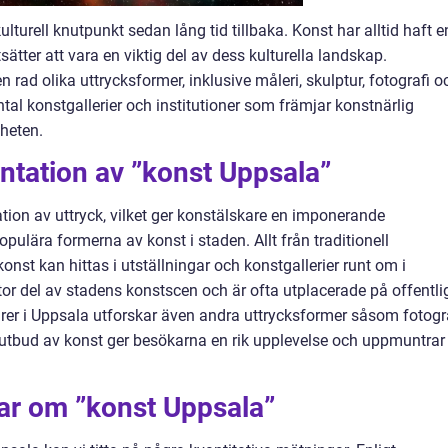
lturell knutpunkt sedan lång tid tillbaka. Konst har alltid haft e
rtsätter att vara en viktig del av dess kulturella landskap.
rad olika uttrycksformer, inklusive måleri, skulptur, fotografi o
ntal konstgallerier och institutioner som främjar konstnärlig
nheten.
ntation av ”konst Uppsala”
tion av uttryck, vilket ger konstälskare en imponerande
pulära formerna av konst i staden. Allt från traditionell
onst kan hittas i utställningar och konstgallerier runt om i
tor del av stadens konstscen och är ofta utplacerade på offentli
ärer i Uppsala utforskar även andra uttrycksformer såsom fotogr
 utbud av konst ger besökarna en rik upplevelse och uppmuntrar t
gar om ”konst Uppsala”