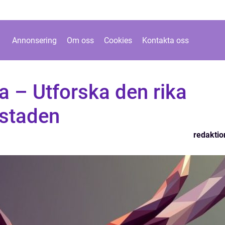
Annonsering
Om oss
Cookies
Kontakta oss
a – Utforska den rika
 staden
redaktio