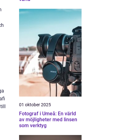
n
ch
ga
afi
01 oktober 2025
ill
Fotograf i Umeå: En värld
av möjligheter med linsen
som verktyg