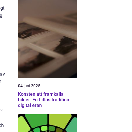
igt
ng
 av
n
04 juni 2025
Konsten att framkalla
bilder: En tidlös tradition i
digital eran
er
ch