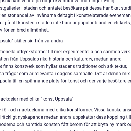
psala kan vi titta på några kvantitativa mätningar. Enligt
tgallerier i staden och antalet besökare på dessa har ökat stad
en stor andel av invånarna deltagit i konstrelaterade evenema
er på att konsten i staden inte bara är populär bland en elitkrets,
iv för en bred allmänhet.
sala” skiljer sig från varandra
itionella uttrycksformer till mer experimentella och samtida verk.
tion från Uppsalas rika historia och kulturarv, medan andra
 finns konstverk som hyllar stadens traditioner och arkitektur,
h frågor som är relevanta i dagens samhälle. Det är denna mix
sala till en spännande plats för konst och ger varje besökare e
nackdelar med olika ”konst Uppsala”
v för- och nackdelarna med olika konstformer. Vissa kanske ans
 tillräckligt nyskapande medan andra uppskattar dess koppling till
moderna och samtida konsten fått beröm för att bryta ny mark o