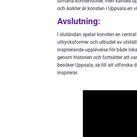
utmana konventioner, men kanske uppl
och åsikter är konsten i Uppsala en vi
Avslutning:
I slutändan spelar konsten en central
uttrycksformer och utbudet av utstä
inspirerande upplevelse för både lok
genom historien och fortsätter att va
besöker Uppsala, se till att utforsk
inspirerar.