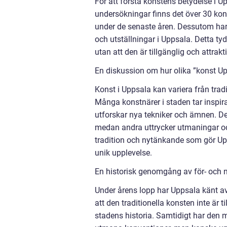
För att förstå konstens betydelse i Up
undersökningar finns det över 30 kons
under de senaste åren. Dessutom har 
och utställningar i Uppsala. Detta tyd
utan att den är tillgänglig och attrakt
En diskussion om hur olika ”konst Upp
Konst i Uppsala kan variera från trad
Många konstnärer i staden tar inspira
utforskar nya tekniker och ämnen. Det
medan andra uttrycker utmaningar oc
tradition och nytänkande som gör Upp
unik upplevelse.
En historisk genomgång av för- och 
Under årens lopp har Uppsala känt a
att den traditionella konsten inte är
stadens historia. Samtidigt har den 