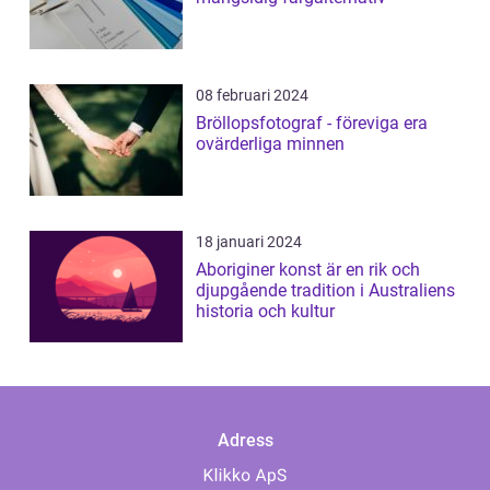
08 februari 2024
Bröllopsfotograf - föreviga era
ovärderliga minnen
18 januari 2024
Aboriginer konst är en rik och
djupgående tradition i Australiens
historia och kultur
Adress