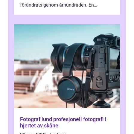
förändrats genom århundraden. En
övergripande, grundlig översikt över
”aborig...
Fotograf lund profesjonell fotografi i
hjertet av skåne