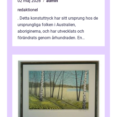
02 maj 2026
admin
redaktionel
. Detta konstuttryck har sitt ursprung hos de
ursprungliga folken i Australien,
aboriginerna, och har utvecklats och
förändrats genom århundraden. En
övergripande, grundlig översikt över
”aborig...