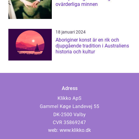
ovärderliga minnen
18 januari 2024
Aboriginer konst är en rik och
djupgående tradition i Australiens
historia och kultur
Adress
web:
www.klikko.dk