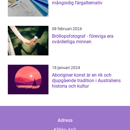
mångsidig färgalternativ
08 februari 2024
Bröllopsfotograf - föreviga era
ovärderliga minnen
18 januari 2024
Aboriginer konst är en rik och
djupgående tradition i Australiens
historia och kultur
Adress