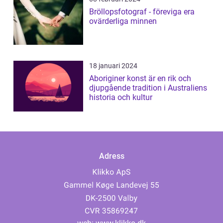
Bröllopsfotograf - föreviga era
ovärderliga minnen
18 januari 2024
Aboriginer konst är en rik och
djupgående tradition i Australiens
historia och kultur
Adress