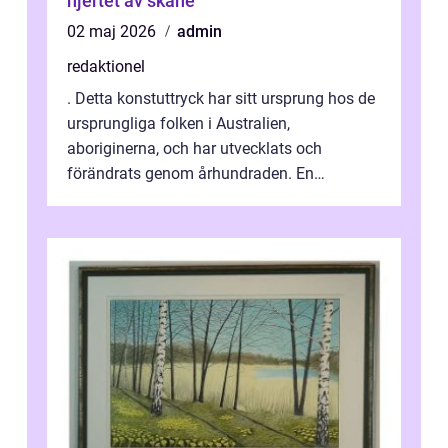
hjertet av skåne
02 maj 2026
admin
redaktionel
. Detta konstuttryck har sitt ursprung hos de
ursprungliga folken i Australien,
aboriginerna, och har utvecklats och
förändrats genom århundraden. En
övergripande, grundlig översikt över
”aborig...