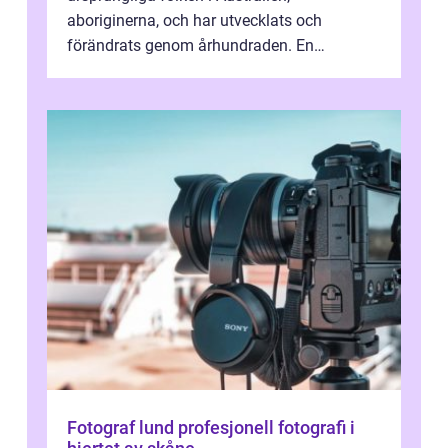
aboriginerna, och har utvecklats och
förändrats genom århundraden. En
övergripande, grundlig översikt över
”aborig...
Fotograf lund profesjonell fotografi i