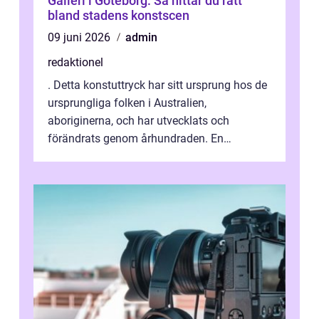
Galleri i Göteborg: Så hittar du rätt
bland stadens konstscen
09 juni 2026
admin
redaktionel
. Detta konstuttryck har sitt ursprung hos de
ursprungliga folken i Australien,
aboriginerna, och har utvecklats och
förändrats genom århundraden. En
övergripande, grundlig översikt över
”aborig...