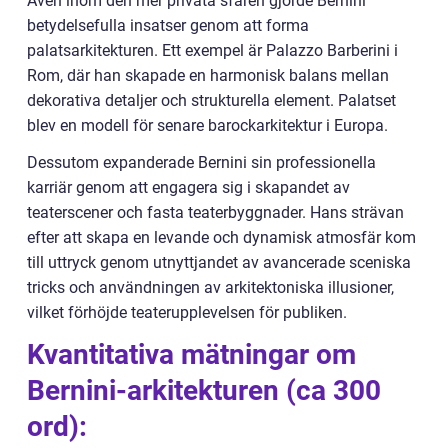
Även inom den mer privata sfären gjorde Bernini
betydelsefulla insatser genom att forma
palatsarkitekturen. Ett exempel är Palazzo Barberini i
Rom, där han skapade en harmonisk balans mellan
dekorativa detaljer och strukturella element. Palatset
blev en modell för senare barockarkitektur i Europa.
Dessutom expanderade Bernini sin professionella
karriär genom att engagera sig i skapandet av
teaterscener och fasta teaterbyggnader. Hans strävan
efter att skapa en levande och dynamisk atmosfär kom
till uttryck genom utnyttjandet av avancerade sceniska
tricks och användningen av arkitektoniska illusioner,
vilket förhöjde teaterupplevelsen för publiken.
Kvantitativa mätningar om
Bernini-arkitekturen (ca 300
ord):