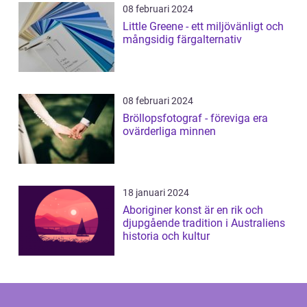
08 februari 2024
Little Greene - ett miljövänligt och
mångsidig färgalternativ
08 februari 2024
Bröllopsfotograf - föreviga era
ovärderliga minnen
18 januari 2024
Aboriginer konst är en rik och
djupgående tradition i Australiens
historia och kultur