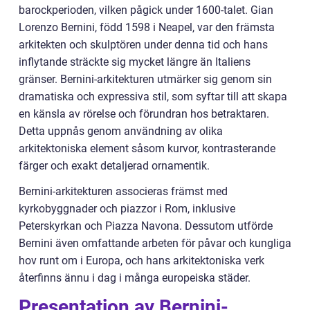
barockperioden, vilken pågick under 1600-talet. Gian
Lorenzo Bernini, född 1598 i Neapel, var den främsta
arkitekten och skulptören under denna tid och hans
inflytande sträckte sig mycket längre än Italiens
gränser. Bernini-arkitekturen utmärker sig genom sin
dramatiska och expressiva stil, som syftar till att skapa
en känsla av rörelse och förundran hos betraktaren.
Detta uppnås genom användning av olika
arkitektoniska element såsom kurvor, kontrasterande
färger och exakt detaljerad ornamentik.
Bernini-arkitekturen associeras främst med
kyrkobyggnader och piazzor i Rom, inklusive
Peterskyrkan och Piazza Navona. Dessutom utförde
Bernini även omfattande arbeten för påvar och kungliga
hov runt om i Europa, och hans arkitektoniska verk
återfinns ännu i dag i många europeiska städer.
Presentation av Bernini-