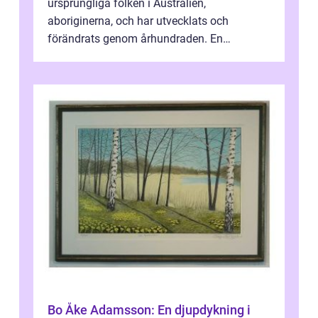
ursprungliga folken i Australien,
aboriginerna, och har utvecklats och
förändrats genom århundraden. En
övergripande, grundlig översikt över
”aborig...
Bo Åke Adamsson: En djupdykning i