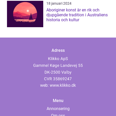
18 januari 2024
Aboriginer konst är en rik och
djupgående tradition i Australiens
historia och kultur
Adress
web:
www.klikko.dk
Menu
Annonsering
Om oss