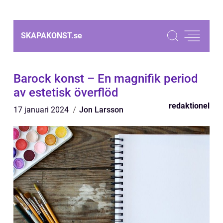
SKAPAKONST.
se
Barock konst – En magnifik period
av estetisk överflöd
redaktionel
17 januari 2024
Jon Larsson