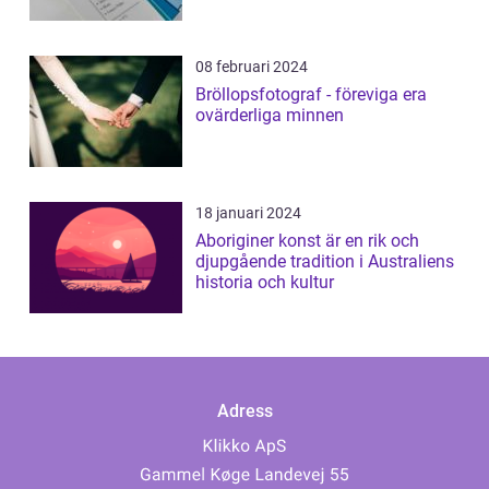
08 februari 2024
Bröllopsfotograf - föreviga era
ovärderliga minnen
18 januari 2024
Aboriginer konst är en rik och
djupgående tradition i Australiens
historia och kultur
Adress