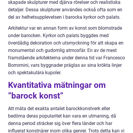
skapade skulpturer med djärva rörelser och realistiska
detaljer. Dessa skulpturer användes också ofta som en
del av helhetsupplevelsen i barocka kyrkor och palats.
Arkitektur var en annan form av konst som blomstrade
under barocken. Kyrkor och palats byggdes med
överdådig dekoration och utsmyckning för att skapa en
monumental och gudomlig atmosfär. En av de mest
framstående arkitekterna under denna tid var Francesco
Borromini, vars byggnader präglas av sina krökta linjer
och spektakulära kupoler.
Kvantitativa mätningar om
”barock konst”
Att mäta det exakta antalet barockkonstverk eller
bedöma deras popularitet kan vara en utmaning, då
denna period sträcker sig över flera länder och har
influerat konstnärer inom olika genrer. Trots detta kan vi