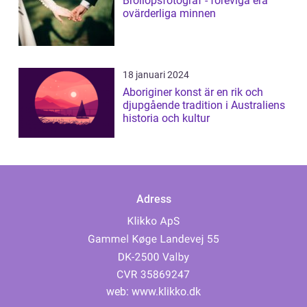
Bröllopsfotograf - föreviga era
ovärderliga minnen
18 januari 2024
Aboriginer konst är en rik och
djupgående tradition i Australiens
historia och kultur
Adress
web:
www.klikko.dk