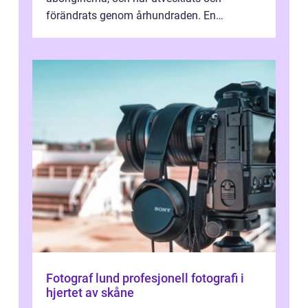
förändrats genom århundraden. En
övergripande, grundlig översikt över
”aborig...
Fotograf lund profesjonell fotografi i
hjertet av skåne