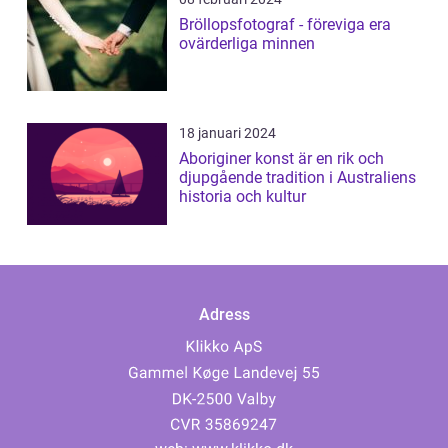
Bröllopsfotograf - föreviga era
ovärderliga minnen
18 januari 2024
Aboriginer konst är en rik och
djupgående tradition i Australiens
historia och kultur
Adress