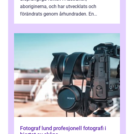
aboriginerna, och har utvecklats och
förändrats genom århundraden. En
övergripande, grundlig översikt över
”aborig...
Fotograf lund profesjonell fotografi i